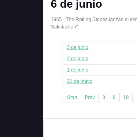
6 de junio
1965 - The Rolling Stones lanzan el senc
Satisfaction"
3 de junio
2 de junio
1 de junio
31 de mayo
Start
Prev
8
9
10