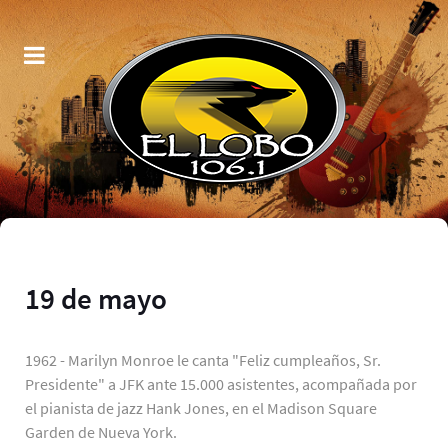
19 de mayo
1962 - Marilyn Monroe le canta "Feliz cumpleaños, Sr.
Presidente" a JFK ante 15.000 asistentes, acompañada por
el pianista de jazz Hank Jones, en el Madison Square
Garden de Nueva York.