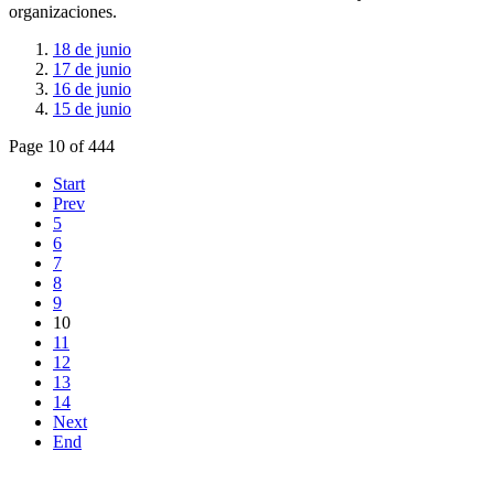
organizaciones.
18 de junio
17 de junio
16 de junio
15 de junio
Page 10 of 444
Start
Prev
5
6
7
8
9
10
11
12
13
14
Next
End