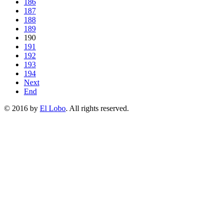
186
187
188
189
190
191
192
193
194
Next
End
© 2016 by
El Lobo
. All rights reserved.