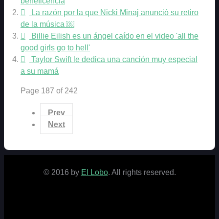
beneficencia
La razón por la que Nicki Minaj anunció su retiro
de la música ￼
Billie Eilish es un ángel caído en el video 'all the
good girls go to hell'
Taylor Swift le dedica una canción muy especial
a su mamá
Page 187 of 242
Prev
Next
© 2016 by
El Lobo
. All rights reserved.