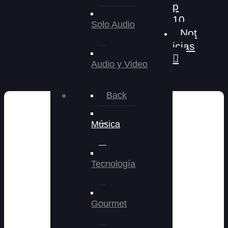
p
10
Solo Audio
Not
icias
Audio y Video
Back
Música
Tecnología
Gourmet