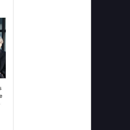
s
e
o