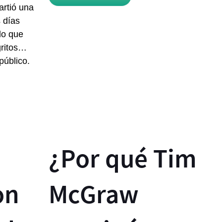
rtió una
 días
lo que
gritos…
público.
¿Por qué Tim
on
McGraw