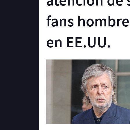
atención de 
fans hombre
en EE.UU.