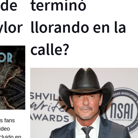
 de
terminó
ylor
llorando en la
calle?
s fans
ideo
cluido en