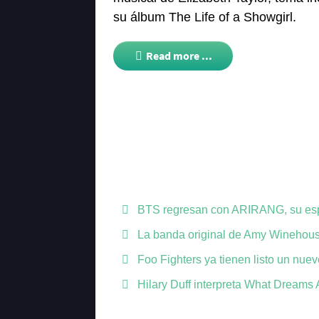
su álbum The Life of a Showgirl.
Read more ...
BTS regresan con ARIRANG, su es
La banda original de Amy Winehouse
Foo Fighters ya tienen listo un nue
Hilary Duff interpreta What Dreams 