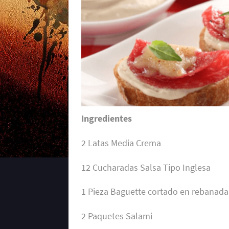
Ingredientes
2 Latas Media Crema
12 Cucharadas Salsa Tipo Inglesa
1 Pieza Baguette cortado en rebanada
2 Paquetes Salami