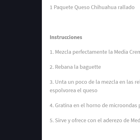
1 Paquete Queso Chihuahua rallado
Instrucciones
1. Mezcla perfectamente la Media Crem
2. Rebana la baguette
3. Unta un poco de la mezcla en las 
espolvorea el queso
4. Gratina en el horno de microondas 
5. Sirve y ofrece con el aderezo de Me