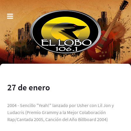
27 de enero
2004 - Sencillo "Yeah!" lanzado por Usher con Lil Jon y
Ludacris (Premio Grammy a la Mejor Colaboración
Rap/Cantada 2005, Canción del Año Billboard 2004)