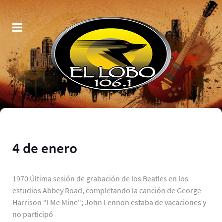
4 de enero
1970 Última sesión de grabación de los Beatles en los
estudios Abbey Road, completando la canción de George
Harrison "I Me Mine"; John Lennon estaba de vacaciones y
no participó