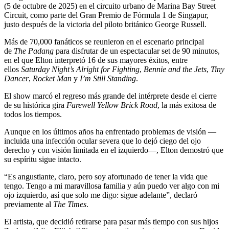
(5 de octubre de 2025) en el circuito urbano de Marina Bay Street
Circuit, como parte del Gran Premio de Fórmula 1 de Singapur,
justo después de la victoria del piloto británico George Russell.
Más de 70,000 fanáticos se reunieron en el escenario principal
de
The Padang
para disfrutar de un espectacular set de 90 minutos,
en el que Elton interpretó 16 de sus mayores éxitos, entre
ellos
Saturday Night’s Alright for Fighting
,
Bennie and the Jets
,
Tiny
Dancer
,
Rocket Man
y
I’m Still Standing
.
El show marcó el regreso más grande del intérprete desde el cierre
de su histórica gira
Farewell Yellow Brick Road
, la más exitosa de
todos los tiempos.
Aunque en los últimos años ha enfrentado problemas de visión —
incluida una infección ocular severa que lo dejó ciego del ojo
derecho y con visión limitada en el izquierdo—, Elton demostró que
su espíritu sigue intacto.
“Es angustiante, claro, pero soy afortunado de tener la vida que
tengo. Tengo a mi maravillosa familia y aún puedo ver algo con mi
ojo izquierdo, así que solo me digo: sigue adelante”, declaró
previamente al
The Times
.
El artista, que decidió retirarse para pasar más tiempo con sus hijos