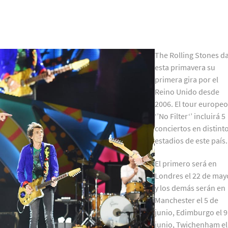
The Rolling Stones d
esta primavera su
primera gira por el
Reino Unido desde
2006. El tour europe
‘’No Filter‘’ incluirá 5
conciertos en distint
estadios de este país.
El primero será en
Londres el 22 de may
y los demás serán en
Manchester el 5 de
junio, Edimburgo el 9
junio, Twichenham el