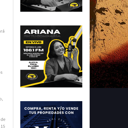
ará
o
os
o,
 de
 15