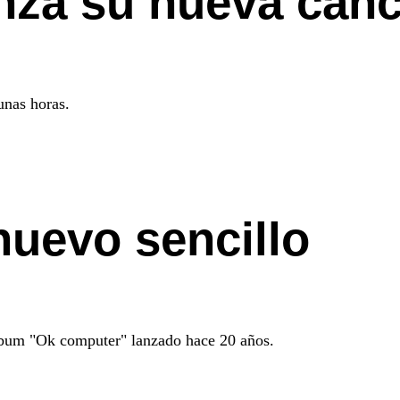
nza su nueva canc
unas horas.
nuevo sencillo
 álbum "Ok computer" lanzado hace 20 años.