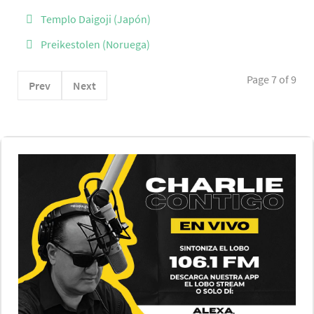
Templo Daigoji (Japón)
Preikestolen (Noruega)
Page 7 of 9
Prev
Next