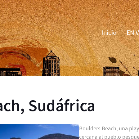
Inicio
EN 
ch, Sudáfrica
Boulders Beach, una pla
cercana al pueblo pesqu