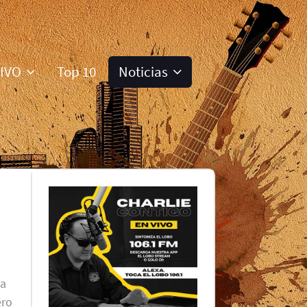
VIVO
Top 10
Noticias
ya
ero