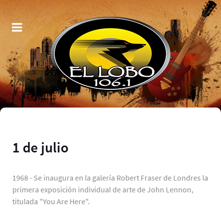
1 de julio
1968 - Se inaugura en la galería Robert Fraser de Londres la
primera exposición individual de arte de John Lennon,
titulada "You Are Here".