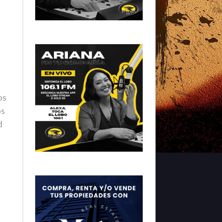
os
os
d