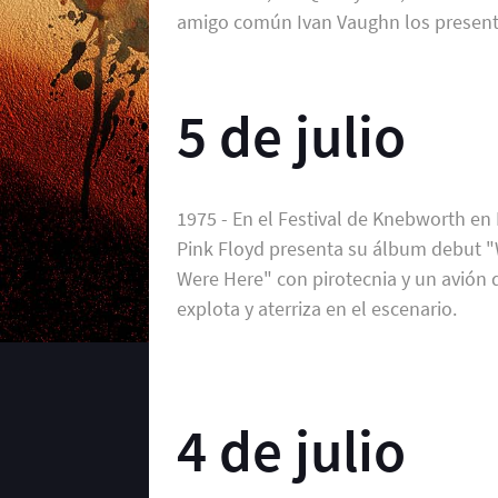
amigo común Ivan Vaughn los present
5 de julio
1975 - En el Festival de Knebworth en 
Pink Floyd presenta su álbum debut 
Were Here" con pirotecnia y un avión 
explota y aterriza en el escenario.
4 de julio