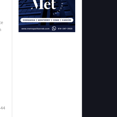
te
n
444