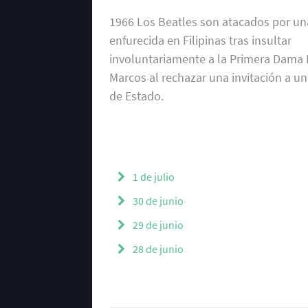
1966 Los Beatles son atacados por un
enfurecida en Filipinas tras insultar
involuntariamente a la Primera Dama
Marcos al rechazar una invitación a u
de Estado.
1 de julio
30 de junio
29 de junio
28 de junio