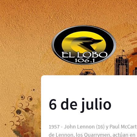
6 de julio
1957 - John Lennon (16) y Paul McCart
de Lennon, los Quarrymen, actúan en la