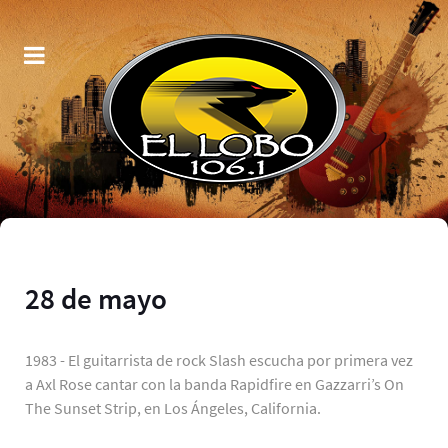
28 de mayo
1983 - El guitarrista de rock Slash escucha por primera vez
a Axl Rose cantar con la banda Rapidfire en Gazzarri’s On
The Sunset Strip, en Los Ángeles, California.